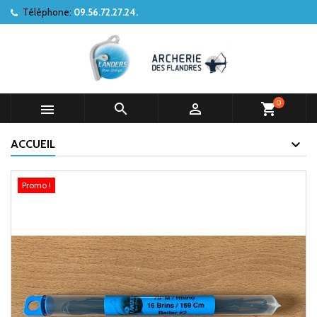
Téléphone:
09.56.72.27.24.
0



shopping_cart
ACCUEIL
Promo !