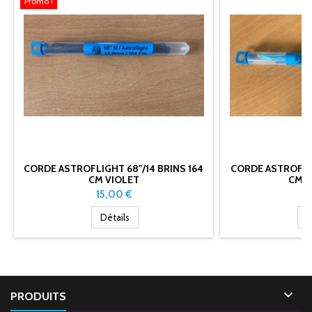
Promo !
CORDE ASTROFLIGHT 68"/14 BRINS 164
CORDE ASTROFLIG
CM VIOLET
CM B
Prix
Pr
15,00 €
1
Détails
D

PRODUITS