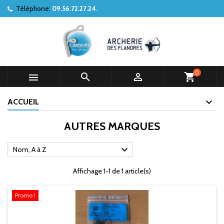
Téléphone:
09.56.72.27.24.
0



shopping_cart
ACCUEIL
AUTRES MARQUES

Nom, A à Z
Affichage 1-1 de 1 article(s)
Promo !