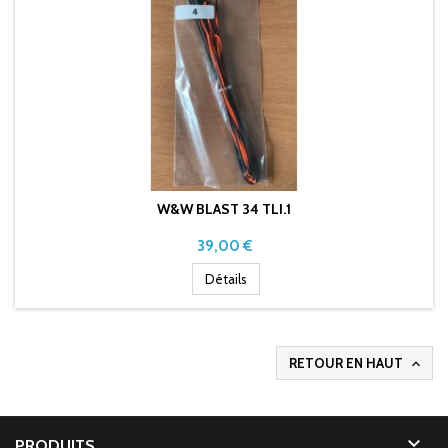
W&W BLAST 34 TLI.1
Prix
39,00 €
Détails
RETOUR EN HAUT


PRODUITS