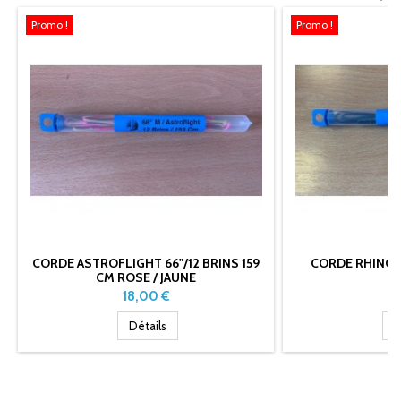
Promo !
Promo !
CORDE ASTROFLIGHT 66"/12 BRINS 159
CORDE RHINO 7
CM ROSE / JAUNE
Prix
Pr
18,00 €
1
Détails
D