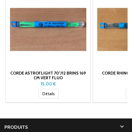
CORDE ASTROFLIGHT 70"/12 BRINS 169
CORDE RHINO 6
CM VERT FLUO
Prix
Pr
15,00 €
1
Détails
D

PRODUITS