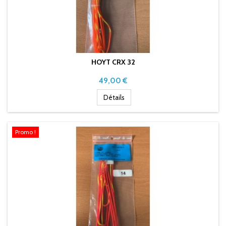
HOYT CRX 32
Prix
49,00 €
Détails
Promo !