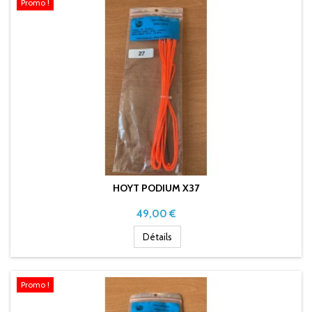
Promo !
HOYT PODIUM X37
Prix
49,00 €
Détails
Promo !