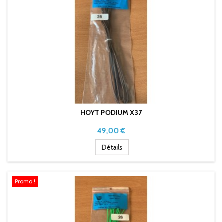
HOYT PODIUM X37
Prix
49,00 €
Détails
Promo !