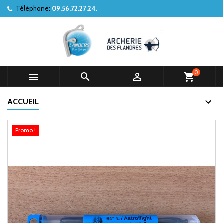
Téléphone:
09.56.72.27.24.
0



shopping_cart
ACCUEIL
Promo !