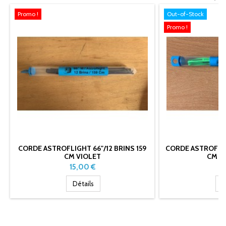
Promo !
Out-of-Stock
Promo !
CORDE ASTROFLIGHT 66"/12 BRINS 159
CORDE ASTROFLIGH
CM VIOLET
CM V
Prix
Pr
15,00 €
1
Détails
D