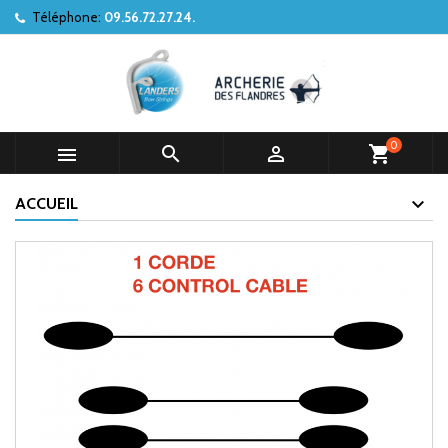
Téléphone:
09.56.72.27.24.
0



shopping_cart
ACCUEIL