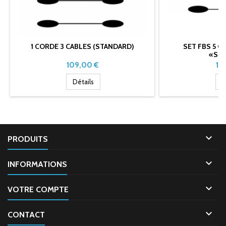
1 CORDE 3 CABLES (STANDARD)
SET FBS 5 
«ST
Prix
Pri
109,00 €
10
Détails
D

PRODUITS

INFORMATIONS

VOTRE COMPTE

CONTACT