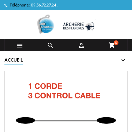
Téléphone:
09.56.72.27.24.
0



shopping_cart
ACCUEIL