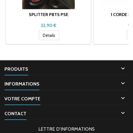
SPLITTER PBTS PSE
1 CORDE 3 
Prix
Pri
32,90 €
99
Détails
D

PRODUITS

INFORMATIONS

VOTRE COMPTE

CONTACT
LETTRE D'INFORMATIONS