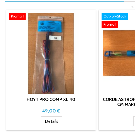
<
Promo !
Out-of-Stock
Promo !
HOYT PRO COMP XL 40
CORDE ASTROFLIGH
CM MARRON
Prix
Pr
49,00 €
18
Détails
D