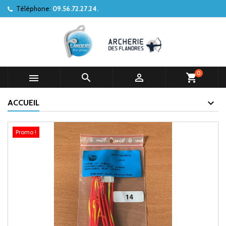
Téléphone:
09.56.72.27.24.
0



shopping_cart
ACCUEIL
Promo !