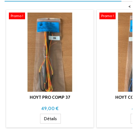
<
Promo !
Promo !
HOYT PRO COMP 37
HOYT CON
Prix
Pri
49,00 €
49
Détails
D