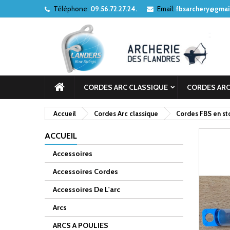
Téléphone:
09.56.72.27.24.
Email:
fbsarchery@gmai
CORDES ARC CLASSIQUE
CORDES ARC
Accueil
Cordes Arc classique
Cordes FBS en st
ACCUEIL
Accessoires
Accessoires Cordes
Accessoires De L'arc
Arcs
ARCS A POULIES