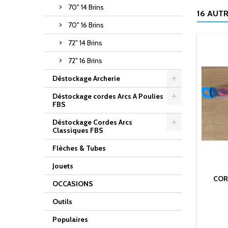
70" 14 Brins
16 AUT
70" 16 Brins
72" 14 Brins
72" 16 Brins
Déstockage Archerie
Déstockage cordes Arcs A Poulies
FBS
Déstockage Cordes Arcs
Classiques FBS
Flèches & Tubes
Jouets
CORD
OCCASIONS
Outils
Populaires