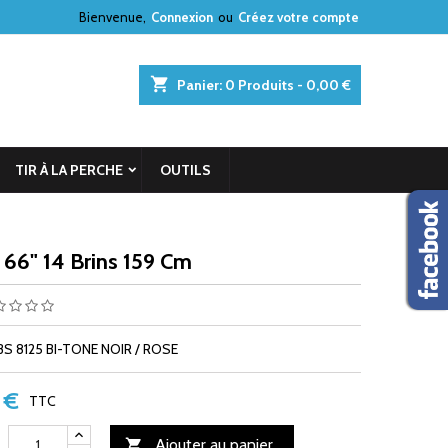
Bienvenue,
Connexion
ou
Créez votre compte
shopping_cart
Panier:
0
Produits - 0,00 €
TIR À LA PERCHE
OUTILS
 66" 14 Brins 159 Cm
S 8125 BI-TONE NOIR / ROSE
 €
TTC
Ajouter au panier
