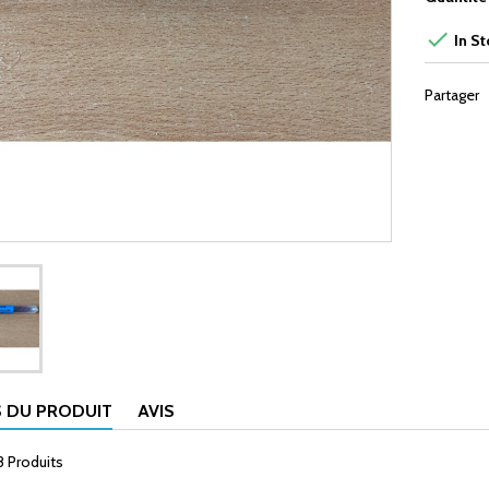

In St
Partager
S DU PRODUIT
AVIS
8 Produits