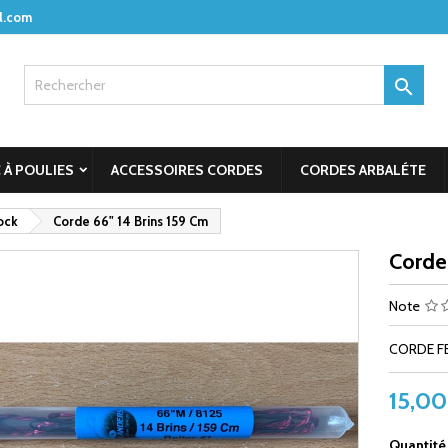
l.com

 À POULIES
ACCESSOIRES CORDES
CORDES ARBALÉTE
ock
Corde 66" 14 Brins 159 Cm
Corde
Note
CORDE FB
15,00
Quantité