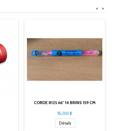
<
>
CORDE 8125 66" 14 BRINS 159 CM
CORDE
Prix
15,00 €
Détails