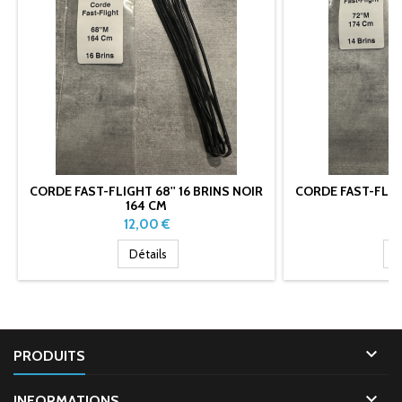
CORDE FAST-FLIGHT 68'' 16 BRINS NOIR
CORDE FAST-FLIGH
164 CM
1
Prix
Pr
12,00 €
1
Détails
D

PRODUITS

INFORMATIONS