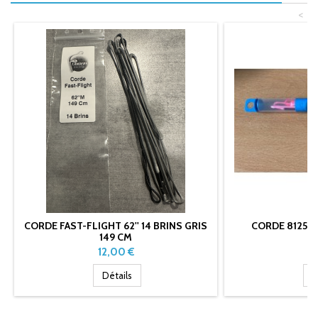
<
CORDE FAST-FLIGHT 62'' 14 BRINS GRIS
CORDE 8125 66
149 CM
Prix
Pr
12,00 €
1
Détails
D