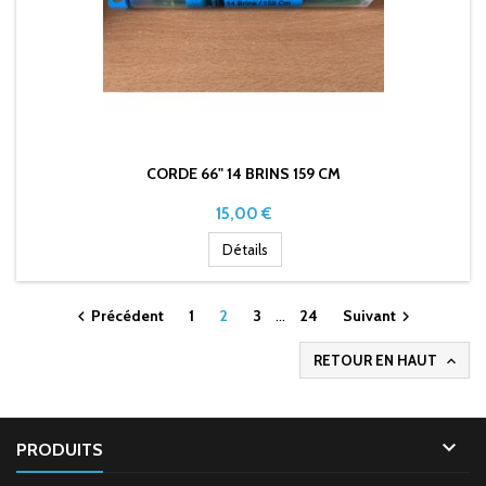
CORDE 66" 14 BRINS 159 CM
Prix
15,00 €
Détails
Précédent
1
2
3
…
24
Suivant


RETOUR EN HAUT


PRODUITS