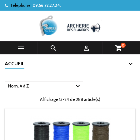
Téléphone:
09.56.72.27.24.
0



shopping_cart
ACCUEIL

Nom, A à Z
Affichage 13-24 de 288 article(s)